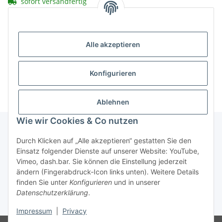
sofort versandfertig
x
Dieser Artikel hat Variationen. Wählen Sie bitte die
Alle akzeptieren
gewünschte Variation aus.
Konfigurieren
Ablehnen
Wie wir Cookies & Co nutzen
Durch Klicken auf „Alle akzeptieren“ gestatten Sie den
Informationen
Einsatz folgender Dienste auf unserer Website: YouTube,
Vimeo, dash.bar. Sie können die Einstellung jederzeit
ändern (Fingerabdruck-Icon links unten). Weitere Details
Gesetzliche Informationen
finden Sie unter
Konfigurieren
und in unserer
Datenschutzerklärung
.
* Alle Preise inkl. gesetzlicher USt., zzgl.
Versand
Impressum
|
Privacy