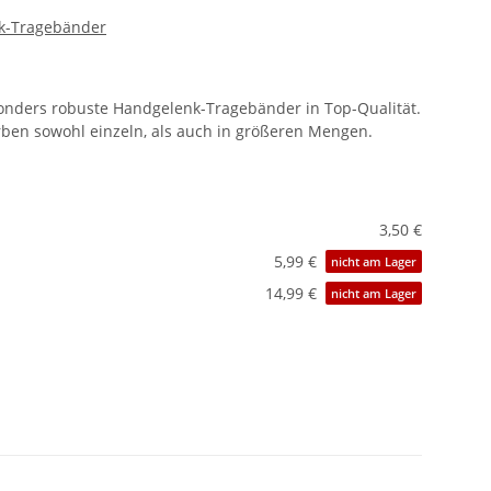
k-Tragebänder
sonders robuste Handgelenk-Tragebänder in Top-Qualität.
arben sowohl einzeln, als auch in größeren Mengen.
3,50 €
5,99 €
nicht am Lager
14,99 €
nicht am Lager