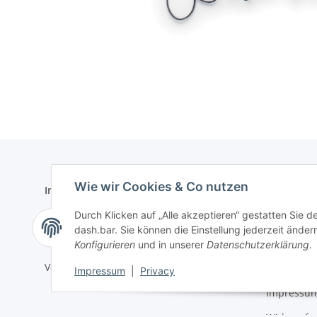
Wie wir Cookies & Co nutzen
Informationen
Gesetzlich
Durch Klicken auf „Alle akzeptieren“ gestatten Sie 
Wir über uns
Datenschu
dash.bar. Sie können die Einstellung jederzeit ändern
Zahlungsmöglichkeiten
AGB
Konfigurieren
und in unserer
Datenschutzerklärung
.
Versandinformationen
Sitemap
Impressum
|
Privacy
Impressu