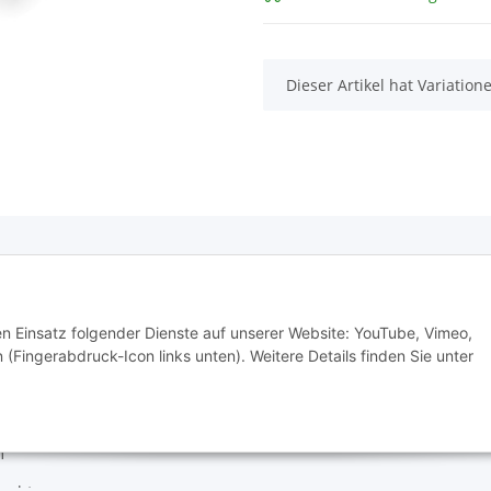
x
Dieser Artikel hat Variatio
e Informationen
den Einsatz folgender Dienste auf unserer Website: YouTube, Vimeo,
tz
 (Fingerabdruck-Icon links unten). Weitere Details finden Sie unter
m