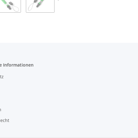
e Informationen
tz
m
recht