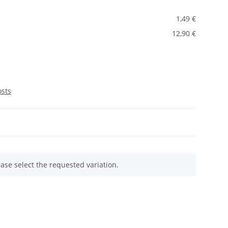
1,49 €
12,90 €
osts
ease select the requested variation.