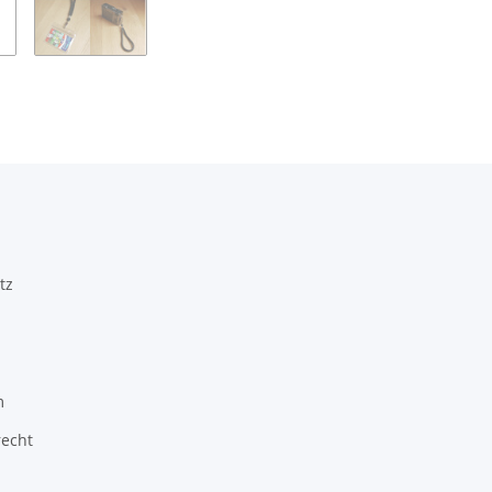
tz
m
recht