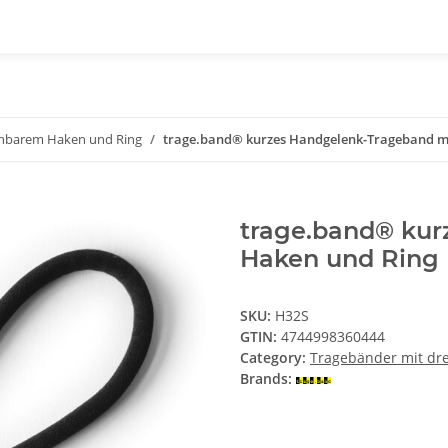
ehbarem Haken und Ring
trage.band® kurzes Handgelenk-Trageband m
trage.band® kur
Haken und Ring
SKU:
H32S
GTIN:
4744998360444
Category:
Tragebänder mit dr
Brands: