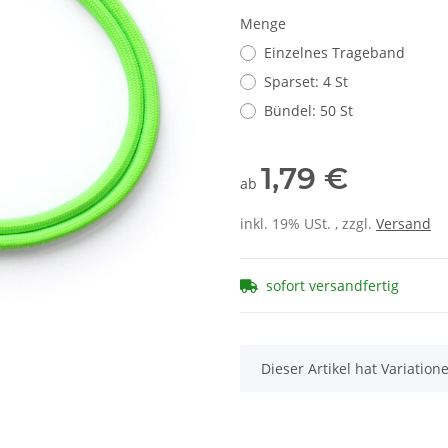
Menge
Einzelnes Trageband
Sparset: 4 St
Bündel: 50 St
1,79 €
ab
inkl. 19% USt. , zzgl.
Versand
sofort versandfertig
x
Dieser Artikel hat Variatio