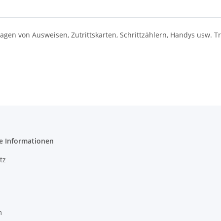
gen von Ausweisen, Zutrittskarten, Schrittzählern, Handys usw. T
e Informationen
tz
m