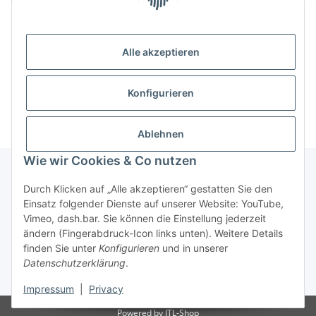
Artikel vergriffen
Alle akzeptieren
x
Dieser Artikel hat Variationen. Wählen Sie bitte die
gewünschte Variation aus.
Konfigurieren
Ablehnen
Wie wir Cookies & Co nutzen
Durch Klicken auf „Alle akzeptieren“ gestatten Sie den
Informationen
Einsatz folgender Dienste auf unserer Website: YouTube,
Vimeo, dash.bar. Sie können die Einstellung jederzeit
ändern (Fingerabdruck-Icon links unten). Weitere Details
Gesetzliche Informationen
finden Sie unter
Konfigurieren
und in unserer
Datenschutzerklärung
.
* Alle Preise inkl. gesetzlicher USt., zzgl.
Versand
Impressum
|
Privacy
Powered by
JTL-Shop