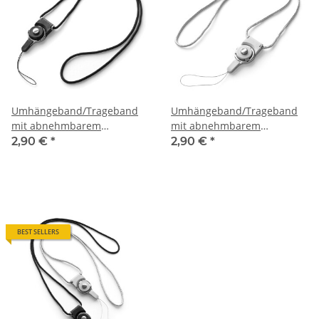
Umhängeband/Trageband
Umhängeband/Trageband
mit abnehmbarem
mit abnehmbarem
Befestigungsteil (schwarz)
Befestigungsteil (grau)
2,90 €
*
2,90 €
*
BEST SELLERS